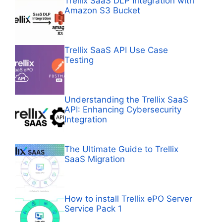
Trellix SaaS DLP Integration with
Amazon S3 Bucket
Trellix SaaS API Use Case
Testing
Understanding the Trellix SaaS
API: Enhancing Cybersecurity
Integration
The Ultimate Guide to Trellix
SaaS Migration
How to install Trellix ePO Server
Service Pack 1